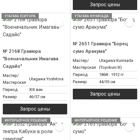
УТАГАВА ЕСИТОРА
УТАГАВА КУНИСАДА
№ 2651 Гравюра "Борец
№ 2168 Гравюра
сумо Аракума"
"Военачальник Имагава
Мастер/
Utagawa Kunisada
Садайо"
Мастерская
(Toyokuni III)
Период
1868 - 1912 гг.
Мастер/
Utagawa Yoshitora
Размер
44/55 см
Мастерская
Период
ХIX век
Размер
46/57 см
ИНТЕРЬЕРНОЕ РЕШЕНИЕ
ИНТЕРЬЕРНОЕ РЕШЕНИЕ