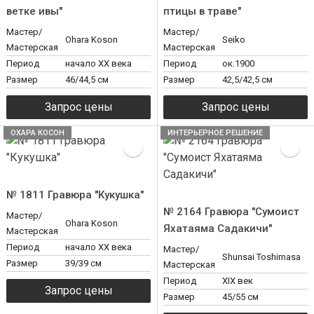
ветке ивы"
птицы в траве"
Мастер/
Мастер/
Ohara Koson
Seiko
Мастерская
Мастерская
Период
начало XX века
Период
ок.1900
Размер
46/44,5 см
Размер
42,5/42,5 см
ОХАРА КОСОН
ИНТЕРЬЕРНОЕ РЕШЕНИЕ
№ 1811 Гравюра "Кукушка"
№ 2164 Гравюра "Сумоист
Мастер/
Ohara Koson
Яхатаяма Садакичи"
Мастерская
Период
начало XX века
Мастер/
Shunsai Toshimasa
Размер
39/39 см
Мастерская
Период
ХIX век
Размер
45/55 см