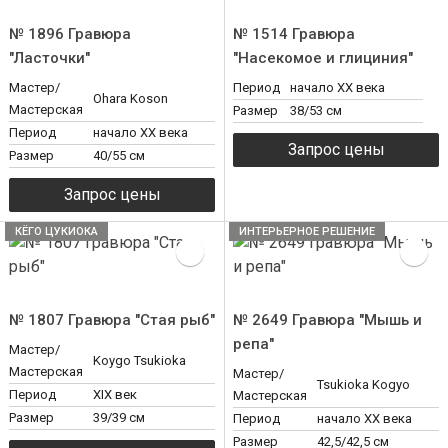
№ 1896 Гравюра
№ 1514 Гравюра
"Ласточки"
"Насекомое и глициния"
Мастер/
Период
начало XX века
Ohara Koson
Мастерская
Размер
38/53 см
Период
начало XX века
Размер
40/55 см
КЁГО ЦУКИОКА
ИНТЕРЬЕРНОЕ РЕШЕНИЕ
№ 1807 Гравюра "Стая рыб"
№ 2649 Гравюра "Мышь и
репа"
Мастер/
Koygo Tsukioka
Мастерская
Мастер/
Tsukioka Kogyo
Период
ХIX век
Мастерская
Размер
39/39 см
Период
начало XX века
Размер
42,5/42,5 см