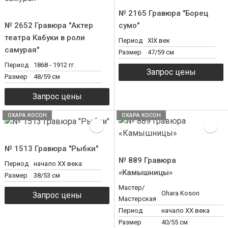
№ 2165 Гравюра "Борец
№ 2652 Гравюра "Актер
сумо"
театра Кабуки в роли
Период
ХIX век
самурая"
Размер
47/59 см
Период
1868 - 1912 гг.
Размер
48/59 см
ОХАРА КОСОН
ОХАРА КОСОН
№ 1513 Гравюра "Рыбки"
№ 889 Гравюра
Период
начало XX века
«Камышницы»
Размер
38/53 см
Мастер/
Ohara Koson
Мастерская
Период
начало XX века
Размер
40/55 см