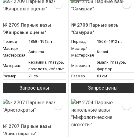
№ 2709 Парные вазы
№ 2708 Парные вазы
"Жанровые сцены"
"Самураи"
Период
1868 - 1912 гг.
Период
1868 - 1912 гг.
Мастер/
Мастер/
Satsuma
Kutani
Мастерская
Мастерская
керамика, глазурь,
эмали, глазурь,
Материал
Материал
позолота, кобальт
фарфор
Размер
71 см
Размер
81 см
№ 2707 Парные вазы
"Аристократы"