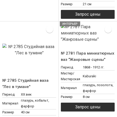
Размер
21 см
ИНТЕРЬЕР
№ 2781 Пара миниатюрных
ваз "Жанровые сцены"
Период
1868 - 1912 гг.
Мастер/
Kaburaki
Мастерская
№ 2785 Студийная ваза
глазурь, позолота,
"Лес в тумане"
Материал
фарфор
Период
XX век
Размер
8 см
глазурь, кобальт,
Материал
фарфор
Размер
40 см