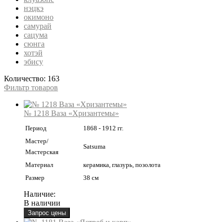
нэцкэ
окимоно
самурай
сацума
сюнга
хотэй
эбису
Количество: 163
Фильтр товаров
№ 1218 Ваза «Хризантемы»
Период
1868 - 1912 гг.
Мастер/
Satsuma
Мастерская
Материал
керамика, глазурь, позолота
Размер
38 см
Наличие:
В наличии