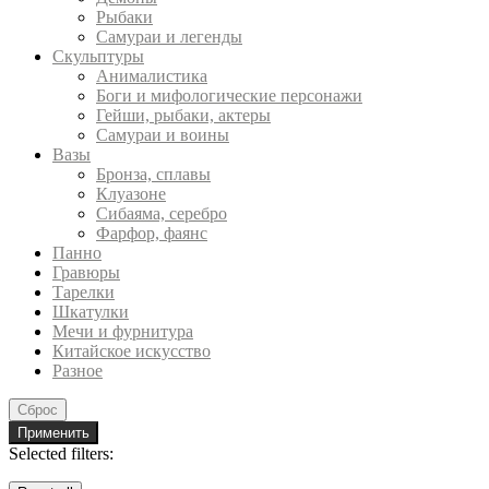
Рыбаки
Самураи и легенды
Скульптуры
Анималистика
Боги и мифологические персонажи
Гейши, рыбаки, актеры
Самураи и воины
Вазы
Бронза, сплавы
Клуазоне
Сибаяма, серебро
Фарфор, фаянс
Панно
Гравюры
Тарелки
Шкатулки
Мечи и фурнитура
Китайское искусство
Разное
Сброс
Применить
Selected filters: