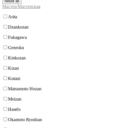
Reset all
Мастер/Мастерская
Arita
Dzankozan
Fukagawa
Genroku
Kinkozan
Kizan
Kutani
Matsumoto Hozan
Meizan
Намбэ
Okamoto Ryodzan