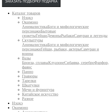
ЗАКАЗАТЬ ПОДБОРКУ ПОДАРКА
Каталог товаров
Нэцкэ
Окимоно
Анималистика
Боги и мифологические
персонажи
Бытовые
сюжеты
Гейши
Демоны
Рыбаки
Самураи и легенды
Скульптуры
Анималистика
Боги и мифологические
персонажи
Гейши, рыбаки, актеры
Самураи и
воины
Вазы
Бронза, сплавы
Клуазоне
Сибаяма, серебро
Фарфор,
фаянс
Панно
Гравюры
Тарелки
Шкатулки
Мечи и фурнитура
Китайское искусство
Разное
Нэцкэ
Окимоно