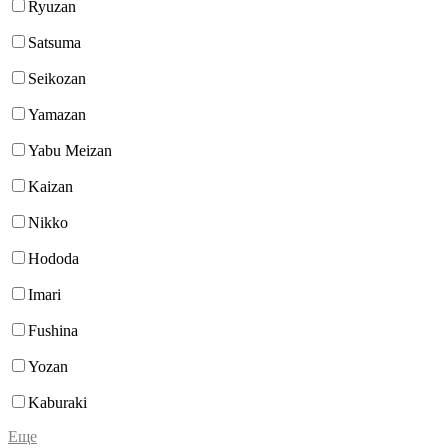
Ryuzan
Satsuma
Seikozan
Yamazan
Yabu Meizan
Kaizan
Nikko
Hododa
Imari
Fushina
Yozan
Kaburaki
Еще