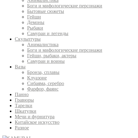
Анималистика
Боги и мифологические персонажи
Бытовые сюжеты
Гейши
Демоны
Рыбаки
Самураи и легенды
Скульптуры
Анималистика
Боги и мифологические персонажи
Гейши, рыбаки, актеры
Самураи и воины
Вазы
Бронза, сплавы
Клуазоне
Сибаяма, серебро
Фарфор, фаянс
Панно
Гравюры
Тарелки
Шкатулки
Мечи и фурнитура
Китайское искусство
Разное