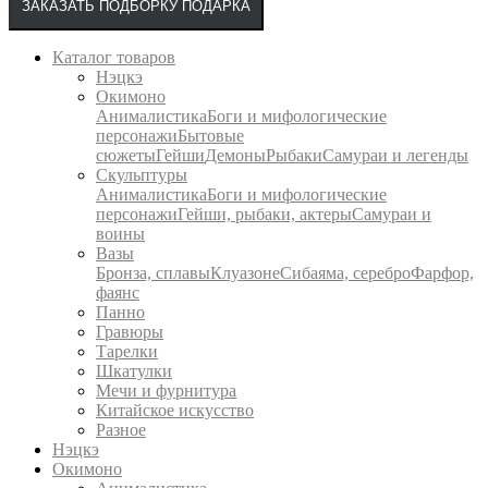
ЗАКАЗАТЬ ПОДБОРКУ ПОДАРКА
Каталог товаров
Нэцкэ
Окимоно
Анималистика
Боги и мифологические
персонажи
Бытовые
сюжеты
Гейши
Демоны
Рыбаки
Самураи и легенды
Скульптуры
Анималистика
Боги и мифологические
персонажи
Гейши, рыбаки, актеры
Самураи и
воины
Вазы
Бронза, сплавы
Клуазоне
Сибаяма, серебро
Фарфор,
фаянс
Панно
Гравюры
Тарелки
Шкатулки
Мечи и фурнитура
Китайское искусство
Разное
Нэцкэ
Окимоно