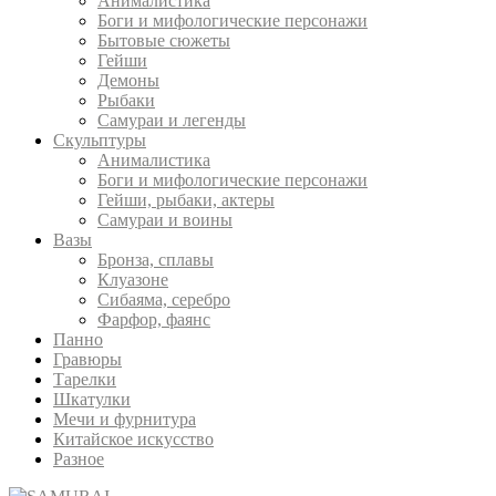
Анималистика
Боги и мифологические персонажи
Бытовые сюжеты
Гейши
Демоны
Рыбаки
Самураи и легенды
Скульптуры
Анималистика
Боги и мифологические персонажи
Гейши, рыбаки, актеры
Самураи и воины
Вазы
Бронза, сплавы
Клуазоне
Сибаяма, серебро
Фарфор, фаянс
Панно
Гравюры
Тарелки
Шкатулки
Мечи и фурнитура
Китайское искусство
Разное