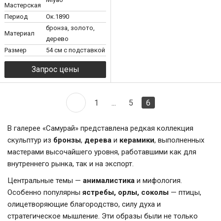
Мастерская
Период
Ок.1890
бронза, золото,
Материал
дерево
Размер
54 см с подставкой
1
...
5
6
В галерее «Самурай» представлена редкая коллекция
скульптур из
бронзы
,
дерева
и
керамики
, выполненных
мастерами высочайшего уровня, работавшими как для
внутреннего рынка, так и на экспорт.
Центральные темы —
анималистика
и мифология.
Особенно популярны
ястребы, орлы, соколы
— птицы,
олицетворяющие благородство, силу духа и
стратегическое мышление. Эти образы были не только