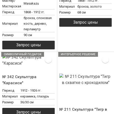
Мастер/
Период
1868 - 1912 гг.
Masakazu
Мастерская
Материал
бронза, золото
Период
1868 - 1912 гг.
Размер
68 см
бронза, слоновая
Материал
кость, дерево,
перламутр
Размер
90 см
СИМВОЛИЧНЫЙ ПОДАРОК
ИНТЕРЬЕРНОЕ РЕШЕНИЕ
№ 342 Скульптура
"Карасиси"
Период
1912 - 1926 гг.
Материал
керамика, глазурь
Размер
36/30 см
№ 211 Скульптура "Тигр в