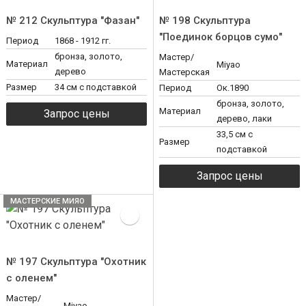
№ 212 Скульптура "Фазан"
№ 198 Скульптура
"Поединок борцов сумо"
Период
1868 - 1912 гг.
бронза, золото,
Мастер/
Материал
Miyao
дерево
Мастерская
Размер
34 см с подставкой
Период
Ок.1890
бронза, золото,
Материал
дерево, лаки
33,5 см с
Размер
подставкой
МАСТЕРСКИЕ МИЯО
№ 197 Скульптура "Охотник
с оленем"
Мастер/
Miyao