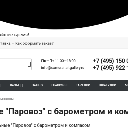
айшее время!
тавка
Как оформить заказ?
+7 (495) 150 
Пн—Пт
11:00—18:00
+7 (495) 922 
info@samurai-artgallery.ru
ВАЗЫ
ПАННО
ГРАВЮРЫ
ТАРЕЛКИ
ШКАТУЛКИ
М
омпасом
 "Паровоз" с барометром и к