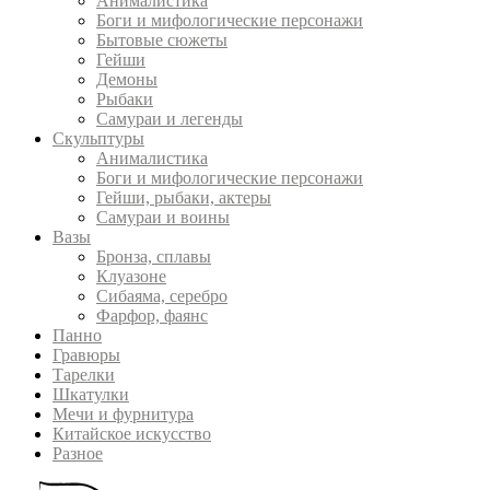
Анималистика
Боги и мифологические персонажи
Бытовые сюжеты
Гейши
Демоны
Рыбаки
Самураи и легенды
Скульптуры
Анималистика
Боги и мифологические персонажи
Гейши, рыбаки, актеры
Самураи и воины
Вазы
Бронза, сплавы
Клуазоне
Сибаяма, серебро
Фарфор, фаянс
Панно
Гравюры
Тарелки
Шкатулки
Мечи и фурнитура
Китайское искусство
Разное