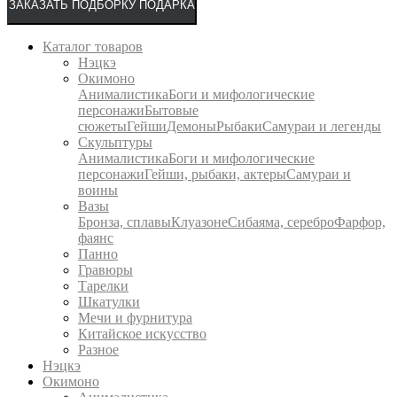
ЗАКАЗАТЬ ПОДБОРКУ ПОДАРКА
Каталог товаров
Нэцкэ
Окимоно
Анималистика
Боги и мифологические
персонажи
Бытовые
сюжеты
Гейши
Демоны
Рыбаки
Самураи и легенды
Скульптуры
Анималистика
Боги и мифологические
персонажи
Гейши, рыбаки, актеры
Самураи и
воины
Вазы
Бронза, сплавы
Клуазоне
Сибаяма, серебро
Фарфор,
фаянс
Панно
Гравюры
Тарелки
Шкатулки
Мечи и фурнитура
Китайское искусство
Разное
Нэцкэ
Окимоно