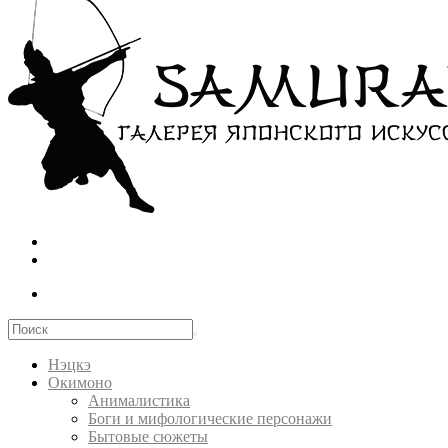
Нэцкэ
Окимоно
Анималистика
Боги и мифологические персонажи
Бытовые сюжеты