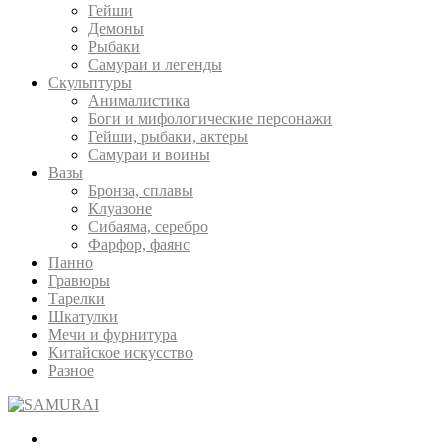
Гейши
Демоны
Рыбаки
Самураи и легенды
Скульптуры
Анималистика
Боги и мифологические персонажи
Гейши, рыбаки, актеры
Самураи и воины
Вазы
Бронза, сплавы
Клуазоне
Сибаяма, серебро
Фарфор, фаянс
Панно
Гравюры
Тарелки
Шкатулки
Мечи и фурнитура
Китайское искусство
Разное