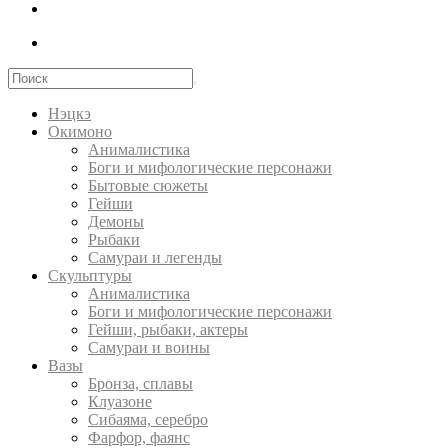
Нэцкэ
Окимоно
Анималистика
Боги и мифологические персонажи
Бытовые сюжеты
Гейши
Демоны
Рыбаки
Самураи и легенды
Скульптуры
Анималистика
Боги и мифологические персонажи
Гейши, рыбаки, актеры
Самураи и воины
Вазы
Бронза, сплавы
Клуазоне
Сибаяма, серебро
Фарфор, фаянс