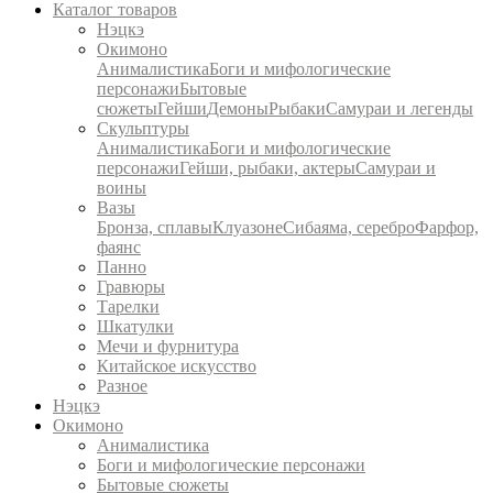
Каталог товаров
Нэцкэ
Окимоно
Анималистика
Боги и мифологические
персонажи
Бытовые
сюжеты
Гейши
Демоны
Рыбаки
Самураи и легенды
Скульптуры
Анималистика
Боги и мифологические
персонажи
Гейши, рыбаки, актеры
Самураи и
воины
Вазы
Бронза, сплавы
Клуазоне
Сибаяма, серебро
Фарфор,
фаянс
Панно
Гравюры
Тарелки
Шкатулки
Мечи и фурнитура
Китайское искусство
Разное
Нэцкэ
Окимоно
Анималистика
Боги и мифологические персонажи
Бытовые сюжеты