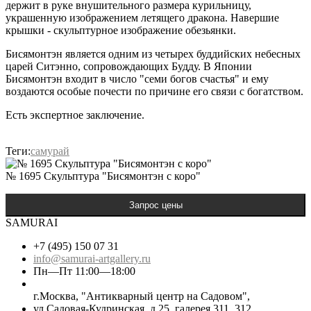
держит в руке внушительного размера курильницу,
украшенную изображением летящего дракона. Навершие
крышки - скульптурное изображение обезьянки.
Бисямонтэн является одним из четырех буддийских небесных
царей Ситэнно, сопровождающих Будду. В Японии
Бисямонтэн входит в число "семи богов счастья" и ему
воздаются особые почести по причине его связи с богатством.
Есть экспертное заключение.
Теги:
самурай
№ 1695 Скульптура "Бисямонтэн с коро"
SAMURAI
+7 (495) 150 07 31
info@samurai-artgallery.ru
Пн—Пт 11:00—18:00
г.Москва, "Антикварный центр на Садовом",
ул.Садовая-Кудринская, д.25, галерея 311, 312