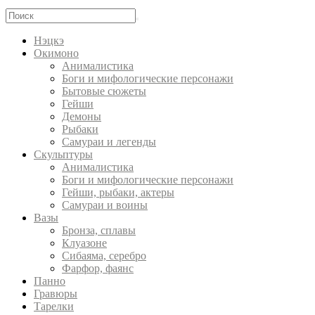
Нэцкэ
Окимоно
Анималистика
Боги и мифологические персонажи
Бытовые сюжеты
Гейши
Демоны
Рыбаки
Самураи и легенды
Скульптуры
Анималистика
Боги и мифологические персонажи
Гейши, рыбаки, актеры
Самураи и воины
Вазы
Бронза, сплавы
Клуазоне
Сибаяма, серебро
Фарфор, фаянс
Панно
Гравюры
Тарелки