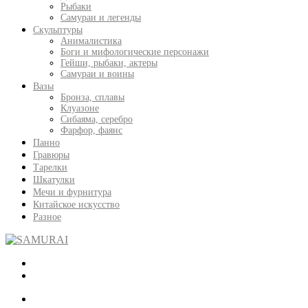
Рыбаки
Самураи и легенды
Скульптуры
Анималистика
Боги и мифологические персонажи
Гейши, рыбаки, актеры
Самураи и воины
Вазы
Бронза, сплавы
Клуазоне
Сибаяма, серебро
Фарфор, фаянс
Панно
Гравюры
Тарелки
Шкатулки
Мечи и фурнитура
Китайское искусство
Разное