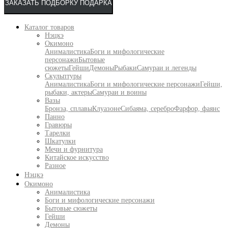
ЗАКАЗАТЬ ПОДБОРКУ ПОДАРКА
Каталог товаров
Нэцкэ
Окимоно
Анималистика
Боги и мифологические
персонажи
Бытовые
сюжеты
Гейши
Демоны
Рыбаки
Самураи и легенды
Скульптуры
Анималистика
Боги и мифологические персонажи
Гейши,
рыбаки, актеры
Самураи и воины
Вазы
Бронза, сплавы
Клуазоне
Сибаяма, серебро
Фарфор, фаянс
Панно
Гравюры
Тарелки
Шкатулки
Мечи и фурнитура
Китайское искусство
Разное
Нэцкэ
Окимоно
Анималистика
Боги и мифологические персонажи
Бытовые сюжеты
Гейши
Демоны