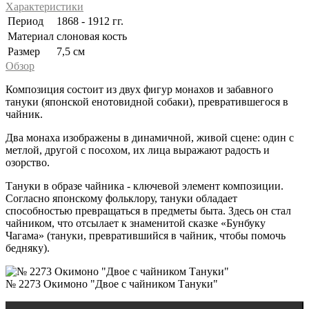
Характеристики
Период
1868 - 1912 гг.
Материал
слоновая кость
Размер
7,5 см
Обзор
Композиция состоит из двух фигур монахов и забавного
тануки (японской енотовидной собаки), превратившегося в
чайник.
Два монаха изображены в динамичной, живой сцене: один с
метлой, другой с посохом, их лица выражают радость и
озорство.
Тануки в образе чайника - ключевой элемент композиции.
Согласно японскому фольклору, тануки обладает
способностью превращаться в предметы быта. Здесь он стал
чайником, что отсылает к знаменитой сказке «Бунбуку
Чагама» (тануки, превратившийся в чайник, чтобы помочь
бедняку).
№ 2273 Окимоно "Двое с чайником Тануки"