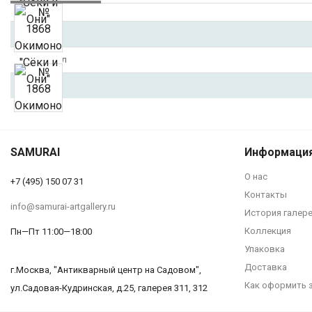
Период
Материал
Размер
SAMURAI
Информаци
№ 1868 Окимоно 
О нас
+7 (495) 150 07 31
Контакты
info@samurai-artgallery.ru
История галер
Коллекция
Пн—Пт 11:00—18:00
Упаковка
Доставка
г.Москва, "Антикварный центр на Садовом",
Как оформить 
ул.Садовая-Кудринская, д.25, галерея 311, 312