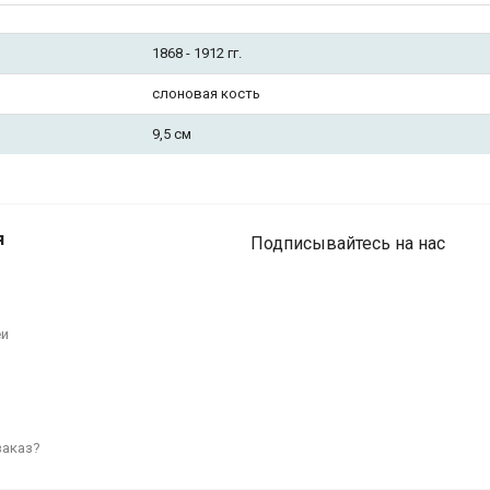
1868 - 1912 гг.
слоновая кость
9,5 см
я
Подписывайтесь на нас
"Сёки и Они"
еи
заказ?