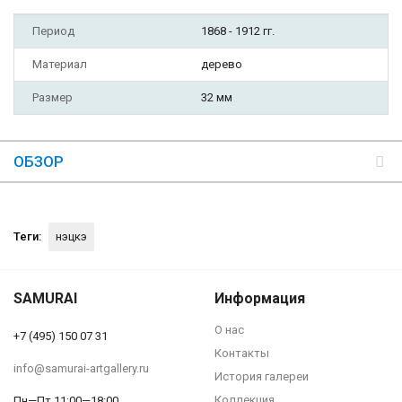
Период
1868 - 1912 гг.
Материал
дерево
Размер
32 мм
ОБЗОР
Теги:
нэцкэ
SAMURAI
Информация
О нас
+7 (495) 150 07 31
Контакты
info@samurai-artgallery.ru
История галереи
Коллекция
Пн—Пт 11:00—18:00