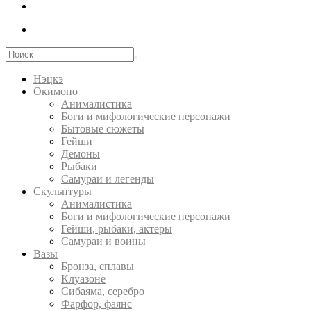
Нэцкэ
Окимоно
Анималистика
Боги и мифологические персонажи
Бытовые сюжеты
Гейши
Демоны
Рыбаки
Самураи и легенды
Скульптуры
Анималистика
Боги и мифологические персонажи
Гейши, рыбаки, актеры
Самураи и воины
Вазы
Бронза, сплавы
Клуазоне
Сибаяма, серебро
Фарфор, фаянс