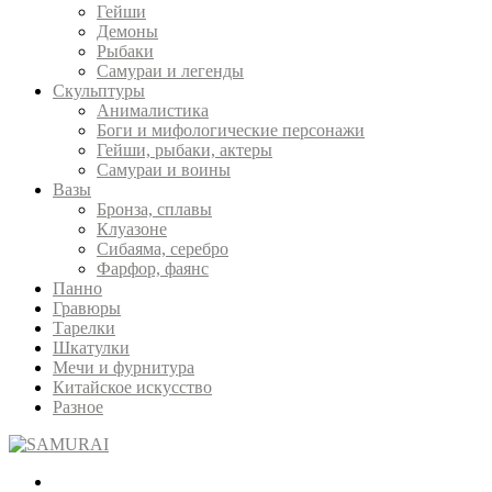
Гейши
Демоны
Рыбаки
Самураи и легенды
Скульптуры
Анималистика
Боги и мифологические персонажи
Гейши, рыбаки, актеры
Самураи и воины
Вазы
Бронза, сплавы
Клуазоне
Сибаяма, серебро
Фарфор, фаянс
Панно
Гравюры
Тарелки
Шкатулки
Мечи и фурнитура
Китайское искусство
Разное