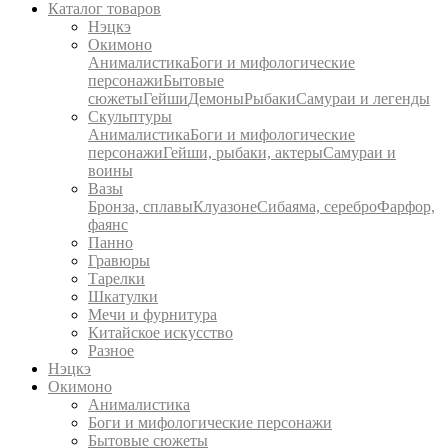
Каталог товаров
Нэцкэ
Окимоно
Анималистика
Боги и мифологические
персонажи
Бытовые
сюжеты
Гейши
Демоны
Рыбаки
Самураи и легенды
Скульптуры
Анималистика
Боги и мифологические
персонажи
Гейши, рыбаки, актеры
Самураи и
воины
Вазы
Бронза, сплавы
Клуазоне
Сибаяма, серебро
Фарфор,
фаянс
Панно
Гравюры
Тарелки
Шкатулки
Мечи и фурнитура
Китайское искусство
Разное
Нэцкэ
Окимоно
Анималистика
Боги и мифологические персонажи
Бытовые сюжеты