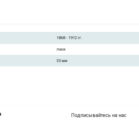
1868 - 1912 гг.
лаки
35 мм
я
Подписывайтесь на нас
"Кукла с дудочкой"