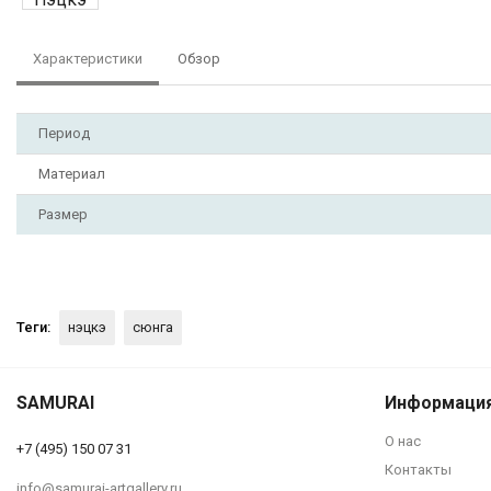
Характеристики
Обзор
Период
Материал
Размер
Теги:
нэцкэ
сюнга
SAMURAI
Информаци
№ 1410 Нэцкэ 
О нас
+7 (495) 150 07 31
Контакты
info@samurai-artgallery.ru