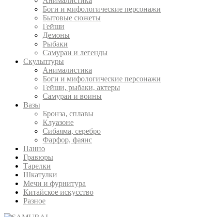
Анималистика
Боги и мифологические персонажи
Бытовые сюжеты
Гейши
Демоны
Рыбаки
Самураи и легенды
Скульптуры
Анималистика
Боги и мифологические персонажи
Гейши, рыбаки, актеры
Самураи и воины
Вазы
Бронза, сплавы
Клуазоне
Сибаяма, серебро
Фарфор, фаянс
Панно
Гравюры
Тарелки
Шкатулки
Мечи и фурнитура
Китайское искусство
Разное