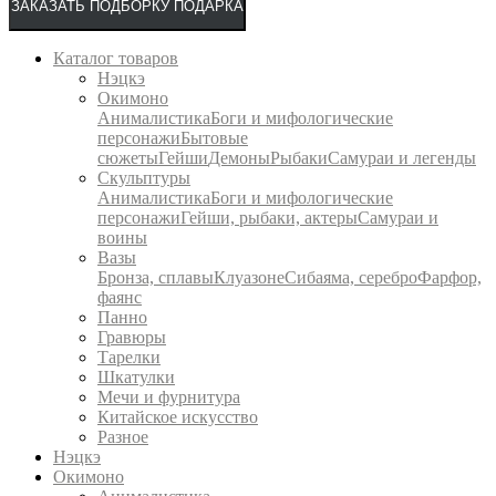
ЗАКАЗАТЬ ПОДБОРКУ ПОДАРКА
Каталог товаров
Нэцкэ
Окимоно
Анималистика
Боги и мифологические
персонажи
Бытовые
сюжеты
Гейши
Демоны
Рыбаки
Самураи и легенды
Скульптуры
Анималистика
Боги и мифологические
персонажи
Гейши, рыбаки, актеры
Самураи и
воины
Вазы
Бронза, сплавы
Клуазоне
Сибаяма, серебро
Фарфор,
фаянс
Панно
Гравюры
Тарелки
Шкатулки
Мечи и фурнитура
Китайское искусство
Разное
Нэцкэ
Окимоно