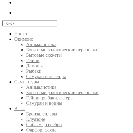
Нэцкэ
Окимоно
Анималистика
Боги и мифологические персонажи
Бытовые сюжеты
Гейши
Демоны
Рыбаки
Самураи и легенды
Скульптуры
Анималистика
Боги и мифологические персонажи
Гейши, рыбаки, актеры
Самураи и воины
Вазы
Бронза, сплавы
Клуазоне
Сибаяма, серебро
Фарфор, фаянс