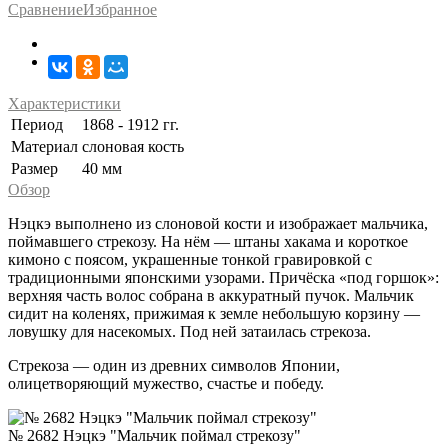
Сравнение
Избранное
Характеристики
Период
1868 - 1912 гг.
Материал
слоновая кость
Размер
40 мм
Обзор
Нэцкэ выполнено из слоновой кости и изображает мальчика,
поймавшего стрекозу. На нём — штаны хакама и короткое
кимоно с поясом, украшенные тонкой гравировкой с
традиционными японскими узорами. Причёска «под горшок»:
верхняя часть волос собрана в аккуратный пучок. Мальчик
сидит на коленях, прижимая к земле небольшую корзину —
ловушку для насекомых. Под ней затаилась стрекоза.
Стрекоза — один из древних символов Японии,
олицетворяющий мужество, счастье и победу.
№ 2682 Нэцкэ "Мальчик поймал стрекозу"