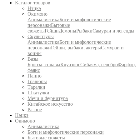
Каталог товаров
Нэцкэ
Окимоно
Анималистика
Боги и мифологические
персонажи
Бытовые
сюжеты
Гейши
Демоны
Рыбаки
Самураи и легенды
Скульптуры
Анималистика
Боги и мифологические
персонажи
Гейши, рыбаки, актеры
Самураи и
воины
Вазы
Бронза, сплавы
Клуазоне
Сибаяма, серебро
Фарфор,
фаянс
Панно
Гравюры
Тарелки
Шкатулки
Мечи и фурнитура
Китайское искусство
Разное
Нэцкэ
Окимоно
Анималистика
Боги и мифологические персонажи
Бытовые сюжеты