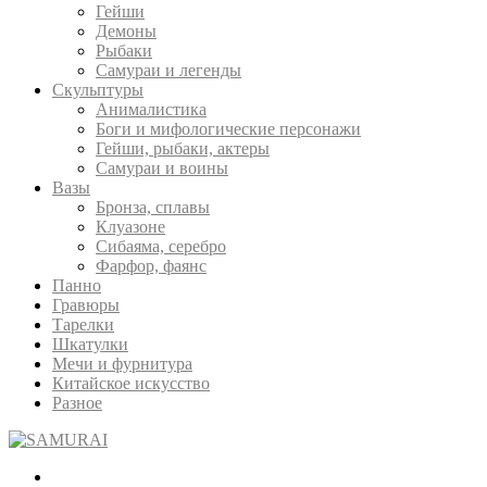
Гейши
Демоны
Рыбаки
Самураи и легенды
Скульптуры
Анималистика
Боги и мифологические персонажи
Гейши, рыбаки, актеры
Самураи и воины
Вазы
Бронза, сплавы
Клуазоне
Сибаяма, серебро
Фарфор, фаянс
Панно
Гравюры
Тарелки
Шкатулки
Мечи и фурнитура
Китайское искусство
Разное